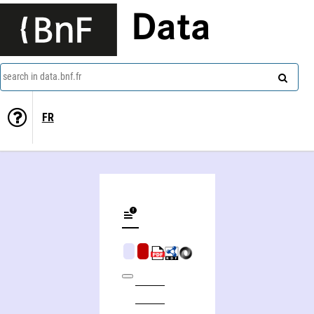
Data
search in data.bnf.fr
FR