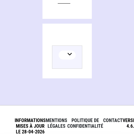
Editions of Je me survivrai !
INFORMATIONS
MENTIONS
POLITIQUE DE
CONTACT
VERS
MISES À JOUR
LÉGALES
CONFIDENTIALITÉ
4.6
LE 28-04-2026