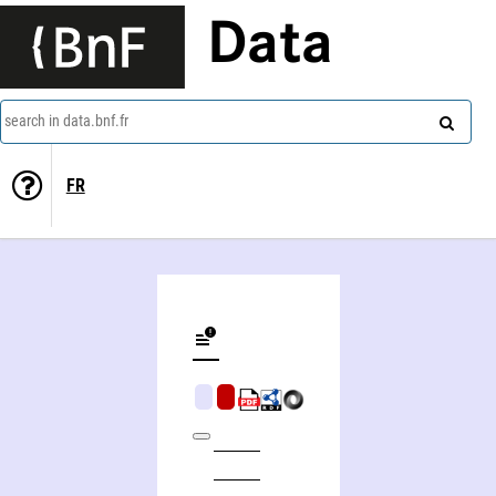
Data
search in data.bnf.fr
FR