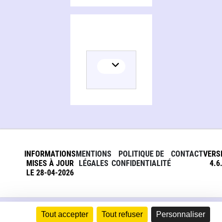
INFORMATIONS
MENTIONS
POLITIQUE DE
CONTACT
VERS
MISES À JOUR
LÉGALES
CONFIDENTIALITÉ
4.6
LE 28-04-2026
Tout accepter
Tout refuser
Personnaliser