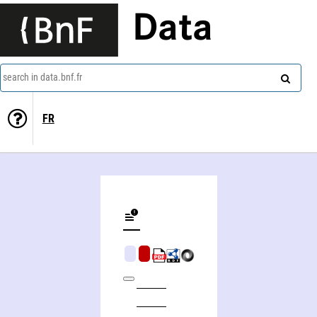
Data
search in data.bnf.fr
FR