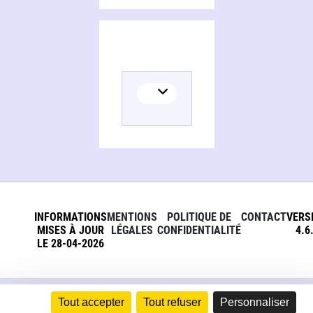
Persons and organizations related to Pierre-Châtel, hier et aujourd'hui
INFORMATIONS
MENTIONS
POLITIQUE DE
CONTACT
VERS
MISES À JOUR
LÉGALES
CONFIDENTIALITÉ
4.6
LE 28-04-2026
Tout accepter
Tout refuser
Personnaliser