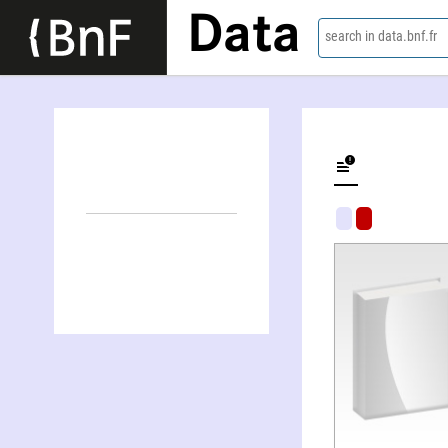
Data
search in data.bnf.fr