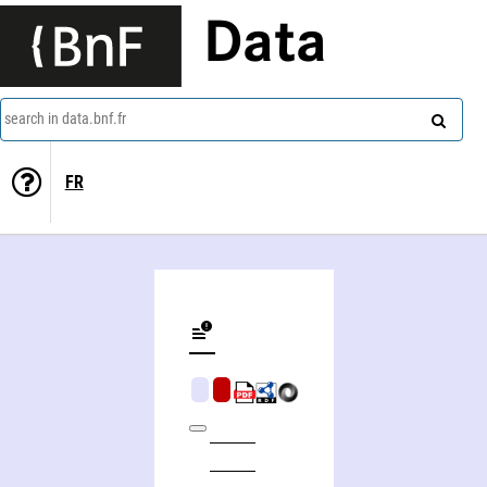
Data
search in data.bnf.fr
FR