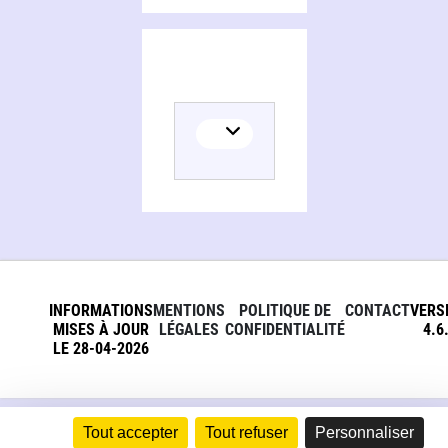
INFORMATIONS
MENTIONS
POLITIQUE DE
CONTACT
VERS
MISES À JOUR
LÉGALES
CONFIDENTIALITÉ
4.6
LE 28-04-2026
Tout accepter
Tout refuser
Personnaliser