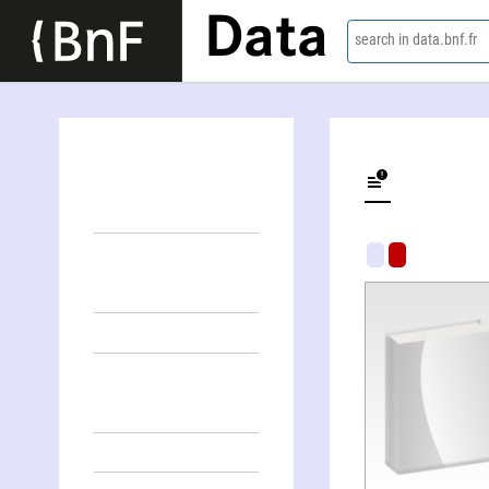
Data
search in data.bnf.fr