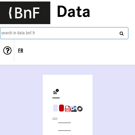
Data
search in data.bnf.fr
FR