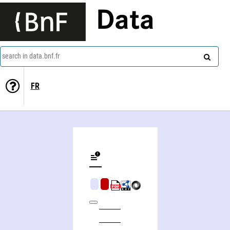
Data
search in data.bnf.fr
FR