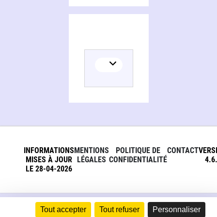
INFORMATIONS
MENTIONS
POLITIQUE DE
CONTACT
VERS
MISES À JOUR
LÉGALES
CONFIDENTIALITÉ
4.6
LE 28-04-2026
Tout accepter
Tout refuser
Personnaliser