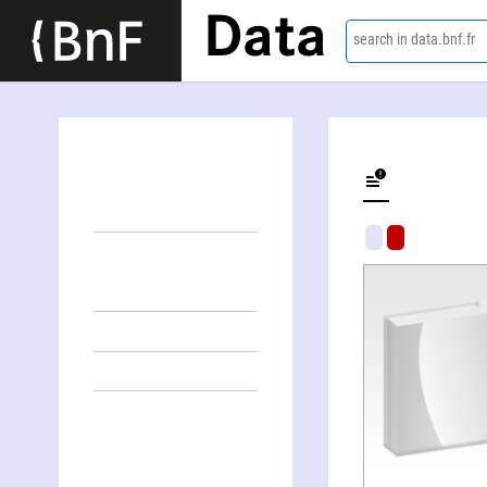
Data
search in data.bnf.fr