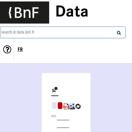
Data
search in data.bnf.fr
FR