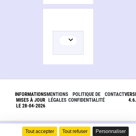
INFORMATIONS
MENTIONS
POLITIQUE DE
CONTACT
VERS
MISES À JOUR
LÉGALES
CONFIDENTIALITÉ
4.6
LE 28-04-2026
Tout accepter
Tout refuser
Personnaliser