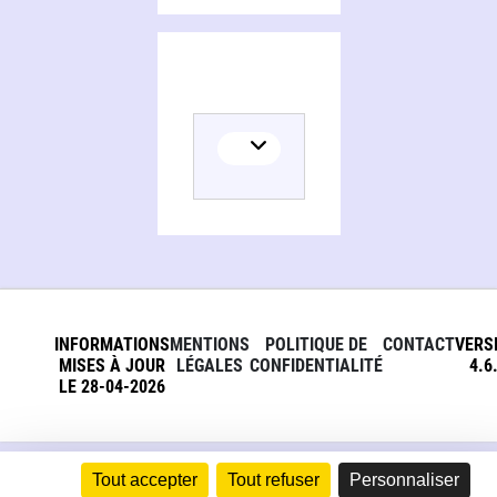
INFORMATIONS
MENTIONS
POLITIQUE DE
CONTACT
VERS
MISES À JOUR
LÉGALES
CONFIDENTIALITÉ
4.6
LE 28-04-2026
Tout accepter
Tout refuser
Personnaliser