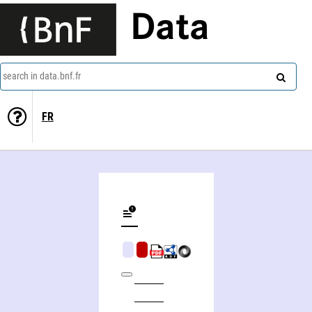
Data
search in data.bnf.fr
FR