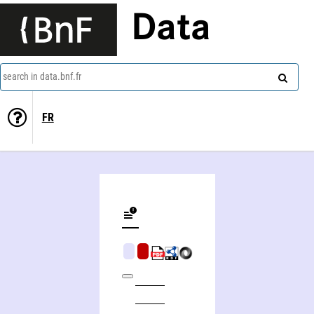
Data
search in data.bnf.fr
FR