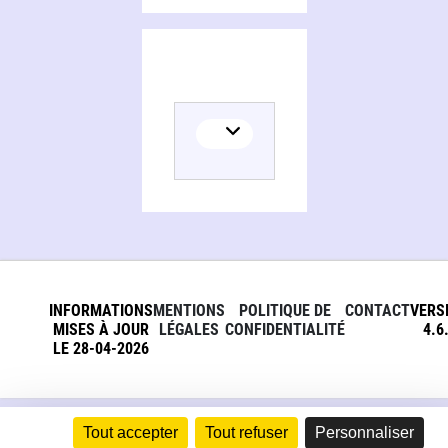
INFORMATIONS
MENTIONS
POLITIQUE DE
CONTACT
VERS
MISES À JOUR
LÉGALES
CONFIDENTIALITÉ
4.6
LE 28-04-2026
Tout accepter
Tout refuser
Personnaliser