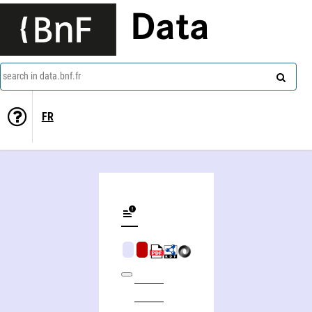
Data
search in data.bnf.fr
FR