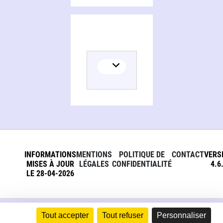
INFORMATIONS
MENTIONS
POLITIQUE DE
CONTACT
VERS
MISES À JOUR
LÉGALES
CONFIDENTIALITÉ
4.6
LE 28-04-2026
Tout accepter
Tout refuser
Personnaliser