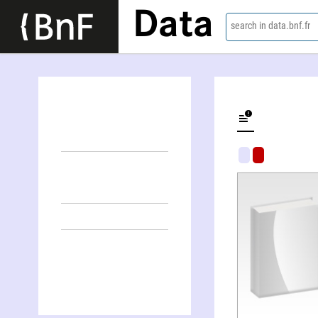
Data
search in data.bnf.fr