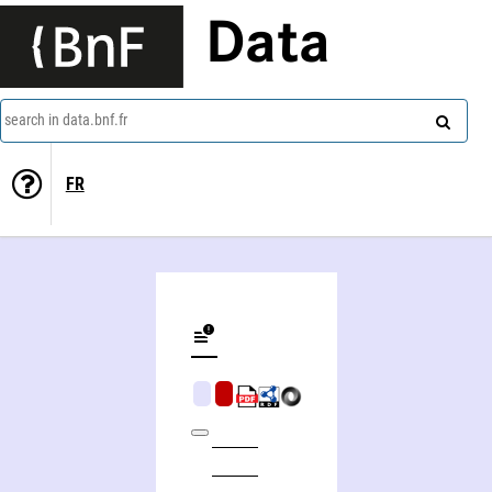
Data
search in data.bnf.fr
FR