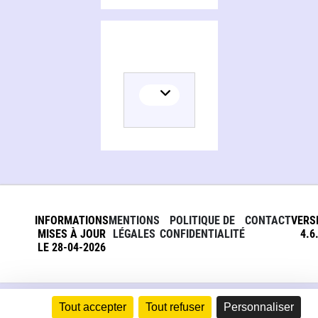
INFORMATIONS
MENTIONS
POLITIQUE DE
CONTACT
VERS
MISES À JOUR
LÉGALES
CONFIDENTIALITÉ
4.6
LE 28-04-2026
Tout accepter
Tout refuser
Personnaliser