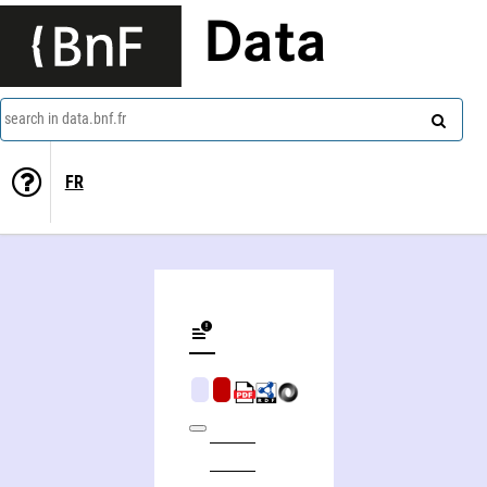
Data
search in data.bnf.fr
FR