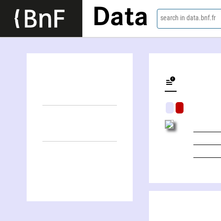
Data
search in data.bnf.fr