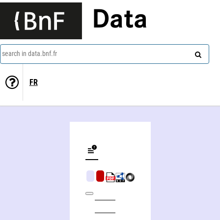
Data
search in data.bnf.fr
FR
L'Enclouage centro-médullaire des os longs dans le traitement des fractures diaphysaires et en chirurgie orthopédique (Étude statistique de 100 cas)