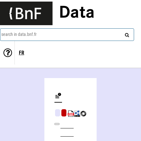
Data
search in data.bnf.fr
FR