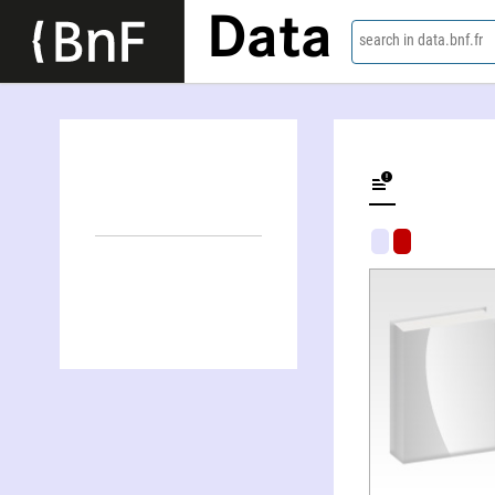
Data
search in data.bnf.fr