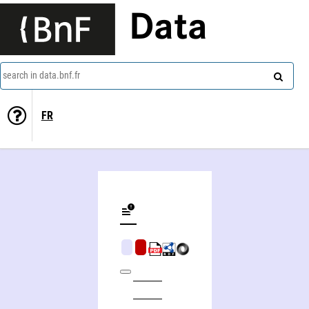
Data
search in data.bnf.fr
FR