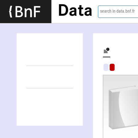
Data
search in data.bnf.fr