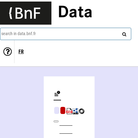
Data
search in data.bnf.fr
FR