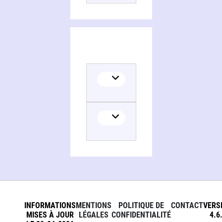
INFORMATIONS
MENTIONS
POLITIQUE DE
CONTACT
VERS
MISES À JOUR
LÉGALES
CONFIDENTIALITÉ
4.6