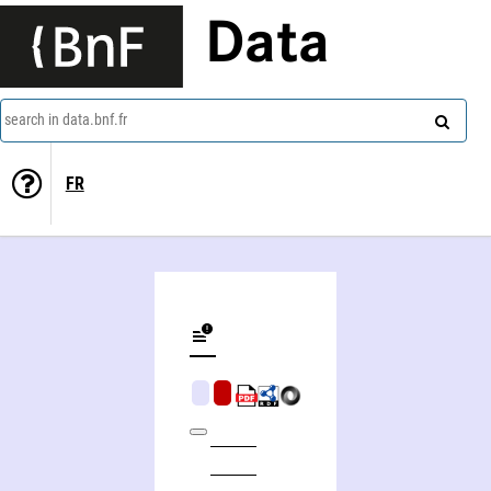
Data
search in data.bnf.fr
FR