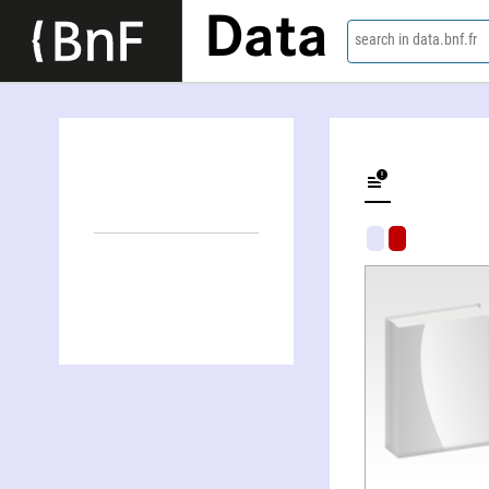
Data
search in data.bnf.fr