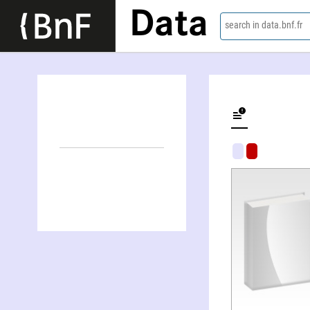
Data
search in data.bnf.fr