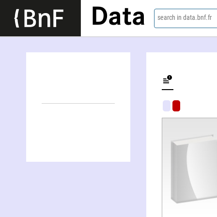
Data
search in data.bnf.fr