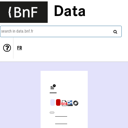
Data
search in data.bnf.fr
FR