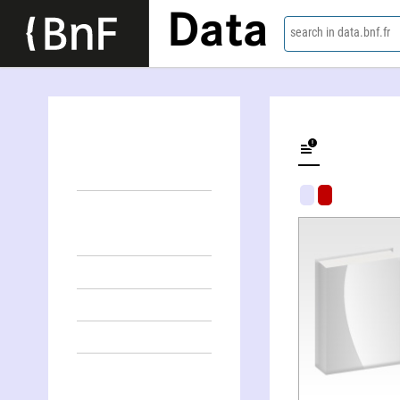
Data
search in data.bnf.fr