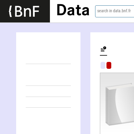
Data
search in data.bnf.fr