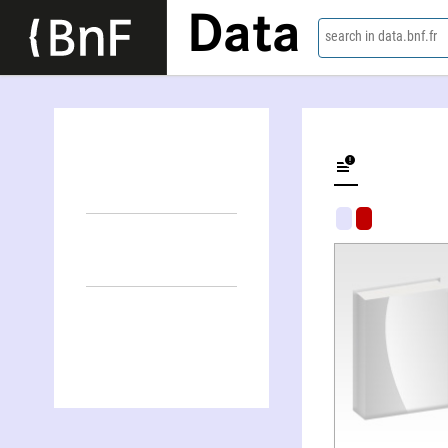
Data
search in data.bnf.fr