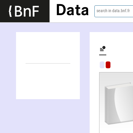
Data
search in data.bnf.fr