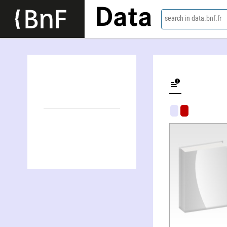
Data
search in data.bnf.fr