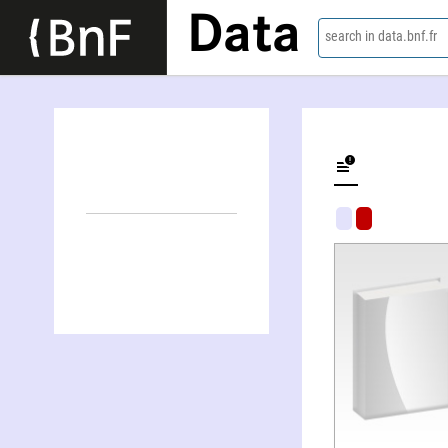
Data
search in data.bnf.fr