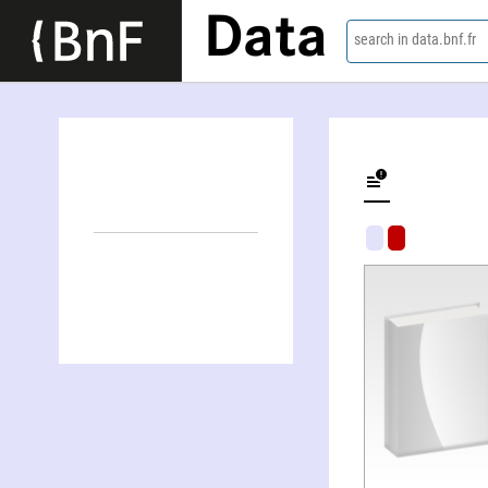
Data
search in data.bnf.fr