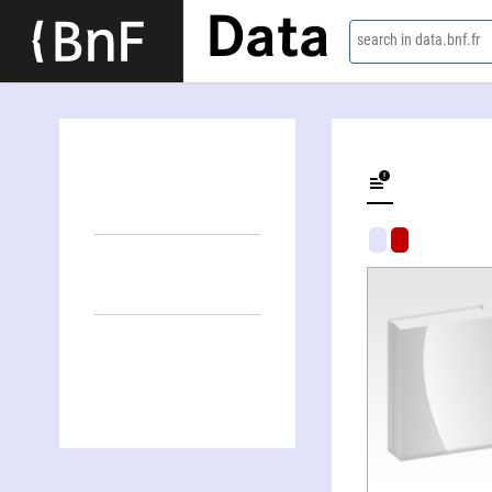
Data
search in data.bnf.fr