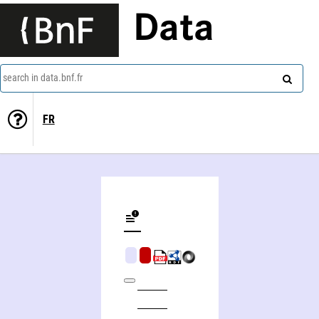
Data
search in data.bnf.fr
FR