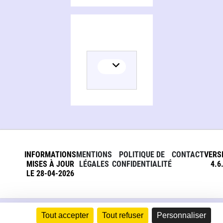
INFORMATIONS
MENTIONS
POLITIQUE DE
CONTACT
VERS
MISES À JOUR
LÉGALES
CONFIDENTIALITÉ
4.6
LE 28-04-2026
Tout accepter
Tout refuser
Personnaliser