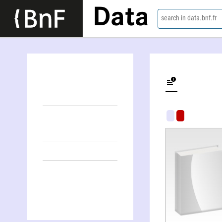
Data
search in data.bnf.fr