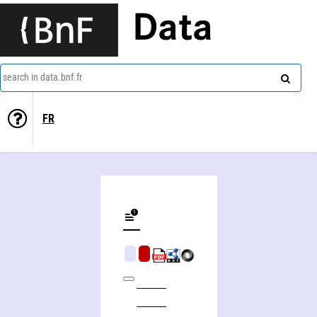
Data
search in data.bnf.fr
FR