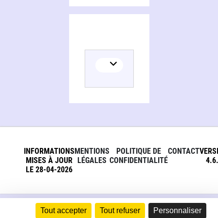
INFORMATIONS
MENTIONS
POLITIQUE DE
CONTACT
VERS
MISES À JOUR
LÉGALES
CONFIDENTIALITÉ
4.6
LE 28-04-2026
Tout accepter
Tout refuser
Personnaliser