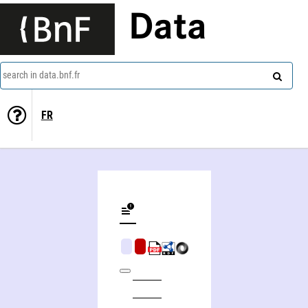
Data
search in data.bnf.fr
FR