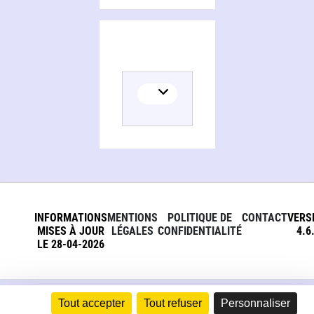
INFORMATIONS
MENTIONS
POLITIQUE DE
CONTACT
VERS
MISES À JOUR
LÉGALES
CONFIDENTIALITÉ
4.6
LE 28-04-2026
Tout accepter
Tout refuser
Personnaliser