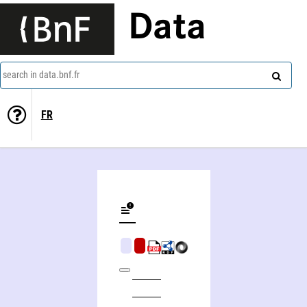
Data
search in data.bnf.fr
FR