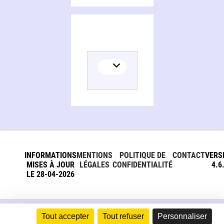
INFORMATIONS
MENTIONS
POLITIQUE DE
CONTACT
VERS
MISES À JOUR
LÉGALES
CONFIDENTIALITÉ
4.6
LE 28-04-2026
Tout accepter
Tout refuser
Personnaliser