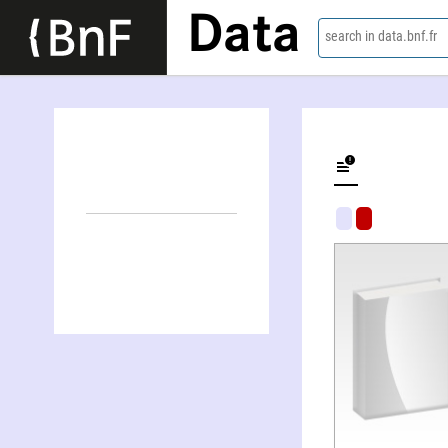
Data
search in data.bnf.fr