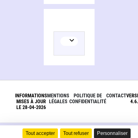
INFORMATIONS
MENTIONS
POLITIQUE DE
CONTACT
VERS
MISES À JOUR
LÉGALES
CONFIDENTIALITÉ
4.6
LE 28-04-2026
Tout accepter
Tout refuser
Personnaliser