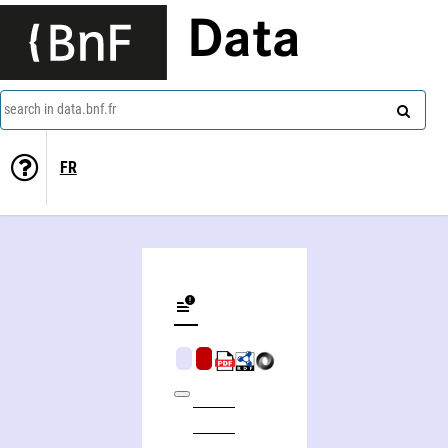
Data
search in data.bnf.fr
FR