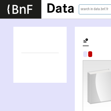
Data
search in data.bnf.fr