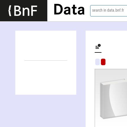
Data
search in data.bnf.fr