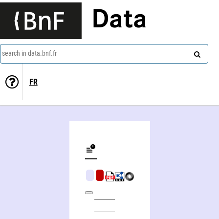
Data
search in data.bnf.fr
FR