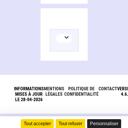
INFORMATIONS
MENTIONS
POLITIQUE DE
CONTACT
VERS
MISES À JOUR
LÉGALES
CONFIDENTIALITÉ
4.6
LE 28-04-2026
Tout accepter
Tout refuser
Personnaliser