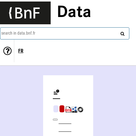
Data
search in data.bnf.fr
FR