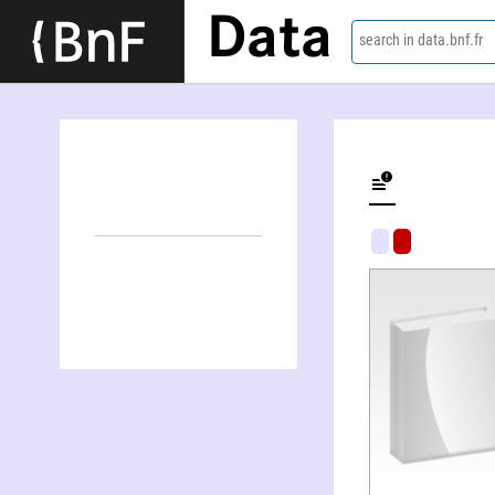
Data
search in data.bnf.fr